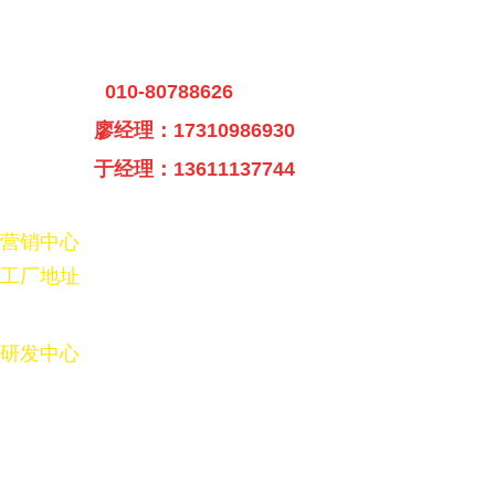
北京恒远盛世电子有限公司
业务咨询：
010-80788626
（24小时热线）
廖经理：17310986930
于经理：13611137744
营销中心
: 北京昌平区宏福国际创新中心A座2011
工厂地址
：广东省东莞市寮步镇泉塘社区仁居路1号松
湖智谷研发中心一区2号厂房
研发中心
：辽宁省沈阳市沈河区奉天333号恒运商务大
厦22层