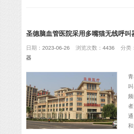
圣德脑血管医院采用多嘴猫无线呼叫
日期：
2023-06-26
浏览次数：
4436
分类
器
青
叫
频
者
通
和