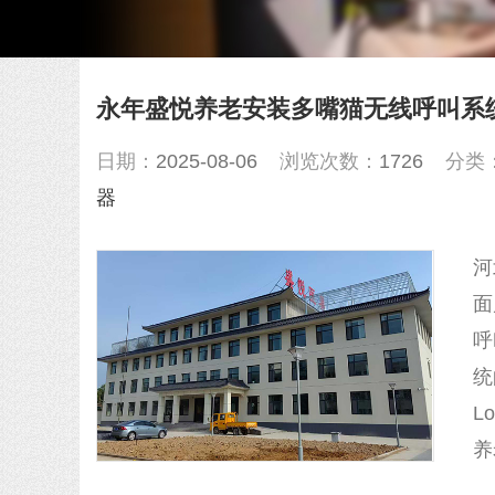
永年盛悦养老安装多嘴猫无线呼叫系
日期：
2025-08-06
浏览次数：
1726
分类
器
河
面
呼
统
L
养