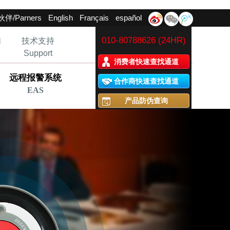
伴/Parners
English
Français
español
010-80788626 (24HR)
们
技术支持
Support
消费者快速查找通道
远程报警系统
合作商快速查找通道
EAS
产品防伪查询