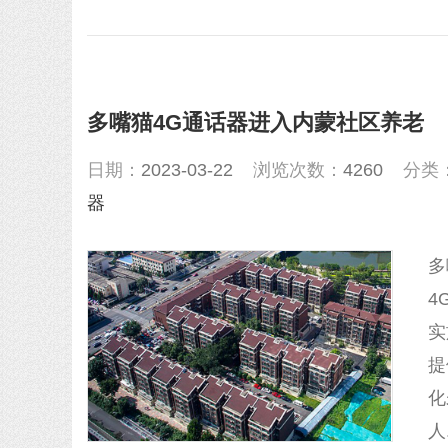
多嘴猫4G通话器进入内蒙社区养老
日期：
2023-03-22
浏览次数：
4260
分类
器
多
4
实
提
化
人.