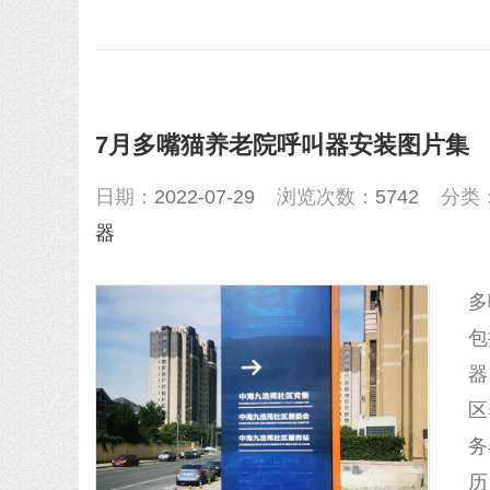
7月多嘴猫养老院呼叫器安装图片集
日期：
2022-07-29
浏览次数：
5742
分类
器
多
包
器
区
务
历