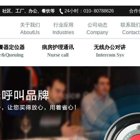
24小时：010- 80788626
合作伙
、社区、工厂、办公、餐饮等
关于我们
行业应用
公司动态
联系我
AboutUs
Industries
Company
Contact
餐器定位器
病房护理通讯
无线办公对讲
r&Queuing
Nurse call
Intercom Sys