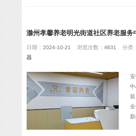
滁州孝馨养老明光街道社区养老服务
日期：
2024-10-21
浏览次数：
4631
分类
器
安
中
装
全
新