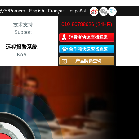
伴/Parners
English
Français
español
010-80788626 (24HR)
们
技术支持
Support
消费者快速查找通道
远程报警系统
合作商快速查找通道
EAS
产品防伪查询