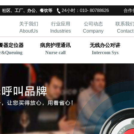
24小时：010- 80788626
合作伙
、社区、工厂、办公、餐饮等
关于我们
行业应用
公司动态
联系我
AboutUs
Industries
Company
Contact
餐器定位器
病房护理通讯
无线办公对讲
r&Queuing
Nurse call
Intercom Sys